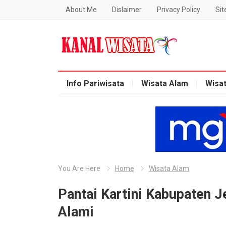
About Me
Dislaimer
Privacy Policy
Si
Blog Kanal Wisata
Info Pariwisata
Wisata Alam
Wisa
You Are Here
Home
Wisata Alam
Pantai Kartini Kabupaten J
Alami