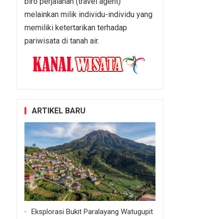
biro perjalanan (travel agent)
melainkan milik individu-individu yang
memiliki ketertarikan terhadap
pariwisata di tanah air.
ARTIKEL BARU
Eksplorasi Bukit Paralayang Watugupit