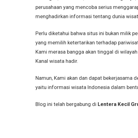
perusahaan yang mencoba serius menggarap
menghadirkan informasi tentang dunia wisat
Perlu diketahui bahwa situs ini bukan milik p
yang memilih ketertarikan terhadap pariwisat
Kami merasa bangga akan tinggal di wilaya
Kanal wisata hadir.
Namun, Kami akan dan dapat bekerjasama den
yaitu informasi wisata Indonesia dalam bentuk
Blog ini telah bergabung di
Lentera Kecil Gr