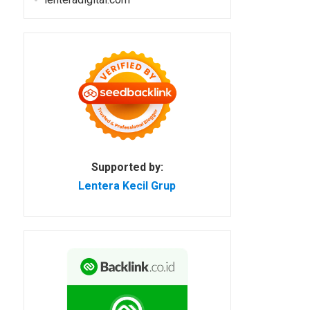
Supported by:
Lentera Kecil Grup