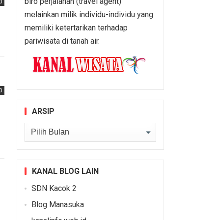
biro perjalanan (travel agent)
0
melainkan milik individu-individu yang
memiliki ketertarikan terhadap
pariwisata di tanah air.
0
ARSIP
Arsip
KANAL BLOG LAIN
SDN Kacok 2
Blog Manasuka