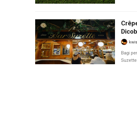
Crêpe
Dico
kwis
Bagi pe
Suzette
Keind
kwis
Indones
yang lua