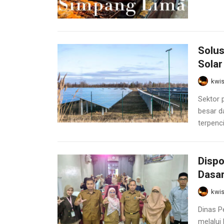
Solus
Solar
kwis
Sektor 
besar d
terpenci
Dispo
Dasa
kwis
Dinas P
melalui