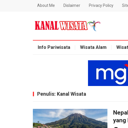
About Me
Dislaimer
Privacy Policy
Si
Blog Kanal Wisata
Info Pariwisata
Wisata Alam
Wisa
Penulis:
Kanal Wisata
Nepal
yang 