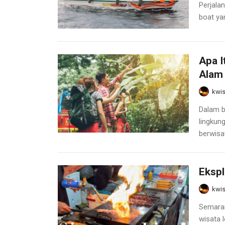
Perjala
boat ya
Apa I
Alam
kwis
Dalam b
lingkun
berwisat
Ekspl
kwis
Semaran
wisata l