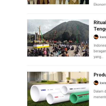
Ekonomi
Ritua
Teng
kwis
Indones
beragam
yang...
Produ
kwis
Dalam d
menentu