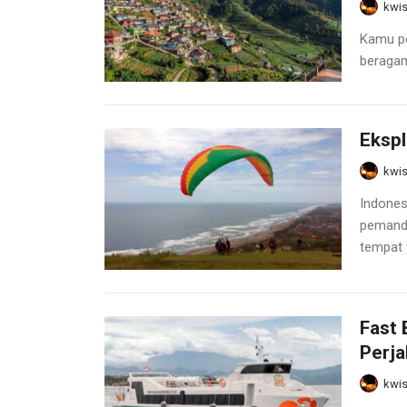
kwis
Kamu pe
beragam,
Ekspl
kwis
Indones
pemanda
tempat 
Fast 
Perja
kwis