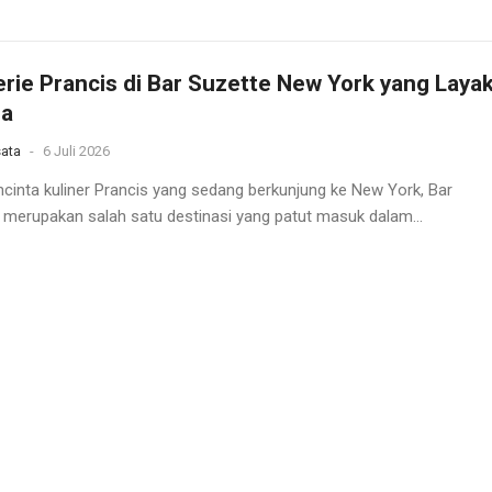
rie Prancis di Bar Suzette New York yang Laya
ba
ata
-
6 Juli 2026
ncinta kuliner Prancis yang sedang berkunjung ke New York, Bar
 merupakan salah satu destinasi yang patut masuk dalam...
ahan Laut Biru di Pantai Mbawana, Sumba Bara
ata
-
5 Juli 2026
ia dikenal sebagai negara kepulauan dengan kekayaan wisata alam
r biasa. Dari pegunungan hijau, danau vulkanik, hingga pantai eksotis,.