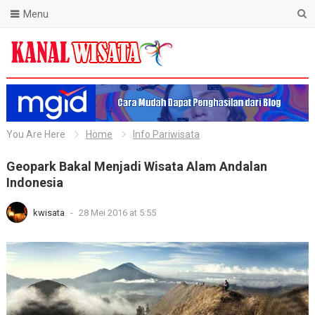
Menu
Blog Kanal Wisata
You Are Here
Home
Info Pariwisata
Geopark Bakal Menjadi Wisata Alam Andalan
Indonesia
kwisata
-
28 Mei 2016 at 5:55