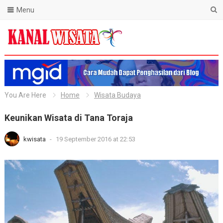
Menu
Blog Kanal Wisata
You Are Here
Home
Wisata Budaya
Keunikan Wisata di Tana Toraja
kwisata
-
19 September 2016 at 22:53