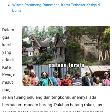
Wisata Rammang-Rammang, Karst Terbesar Ketiga di
Dunia
Dalam
gua
kecil
yang
ada di
Kete
Kesu, di
mulut
gua,
selain tulang belulang dan tengkorak, anehnya, ada
bermacam-macam barang. Puluhan batang rokok, tas