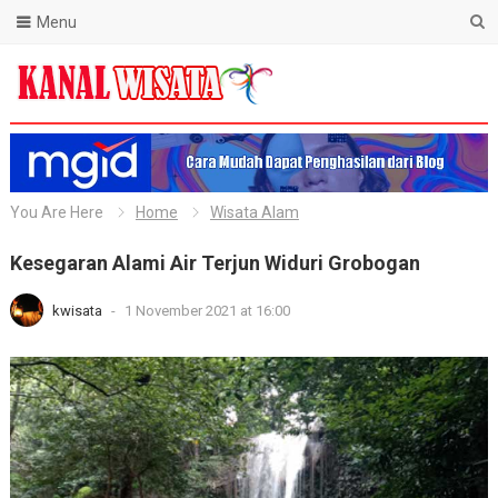
Menu
Blog Kanal Wisata
You Are Here
Home
Wisata Alam
Kesegaran Alami Air Terjun Widuri Grobogan
kwisata
-
1 November 2021 at 16:00