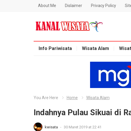
About Me
Dislaimer
Privacy Policy
Si
Blog Kanal Wisata
Info Pariwisata
Wisata Alam
Wisa
You Are Here
Home
Wisata Alam
Indahnya Pulau Sikuai di 
kwisata
-
30 Maret 2019 at 22:41