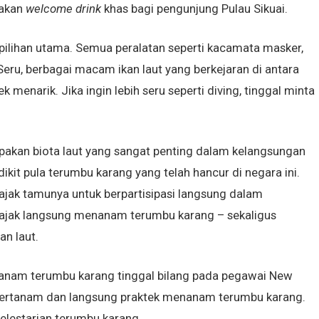
pakan
welcome drink
khas bagi pengunjung Pulau Sikuai.
 pilihan utama. Semua peralatan seperti kacamata masker,
eru, berbagai macam ikan laut yang berkejaran di antara
menarik. Jika ingin lebih seru seperti diving, tinggal minta
pakan biota laut yang sangat penting dalam kelangsungan
dikit pula terumbu karang yang telah hancur di negara ini.
gajak tamunya untuk berpartisipasi langsung dalam
iajak langsung menanam terumbu karang – sekaligus
n laut.
anam terumbu karang tinggal bilang pada pegawai New
ra bertanam dan langsung praktek menanam terumbu karang.
pelestarian terumbu karang.