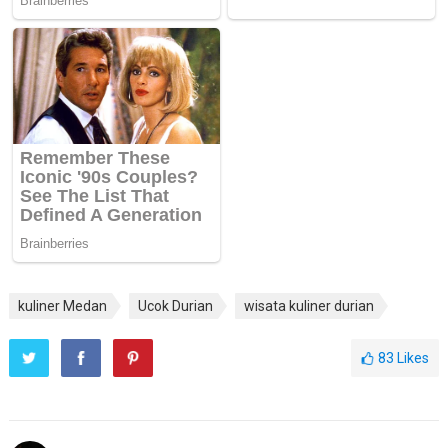
kuliner Medan
Ucok Durian
wisata kuliner durian
83
Likes