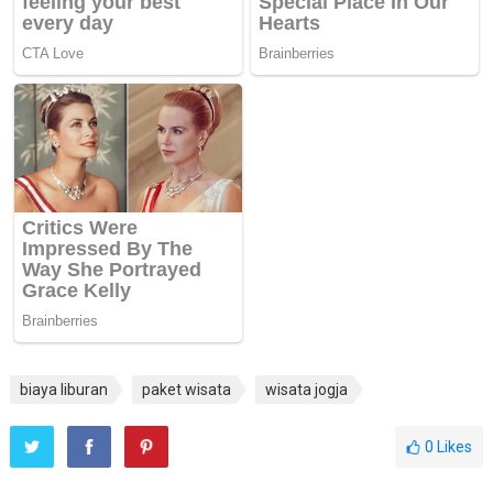
biaya liburan
paket wisata
wisata jogja
0
Likes