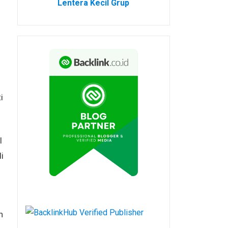
Lentera Kecil Grup
i
l
i
n