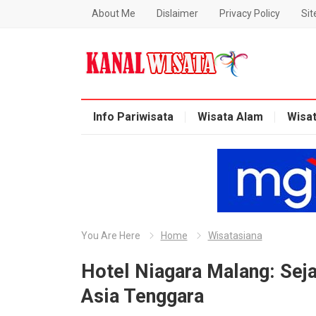
About Me
Dislaimer
Privacy Policy
Si
Blog Kanal Wisata
Info Pariwisata
Wisata Alam
Wisa
You Are Here
Home
Wisatasiana
Hotel Niagara Malang: Seja
Asia Tenggara