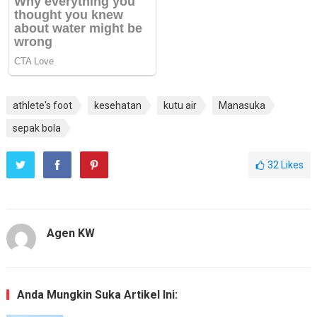
athlete's foot
kesehatan
kutu air
Manasuka
sepak bola
32
Likes
Agen KW
Anda Mungkin Suka Artikel Ini: