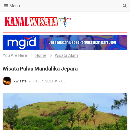
Menu
Blog Kanal Wisata
You Are Here
Home
Wisata Alam
Wisata Pulau Mandalika Jepara
kwisata
-
10 Juni 2021 at 7:05