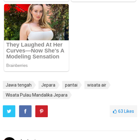
Jawa tengah
Jepara
pantai
wisata air
Wisata Pulau Mandalika Jepara
63
Likes