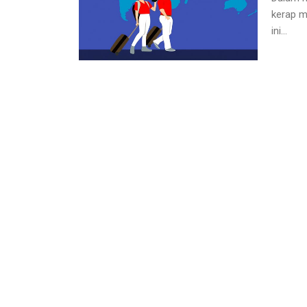
kerap m
ini...