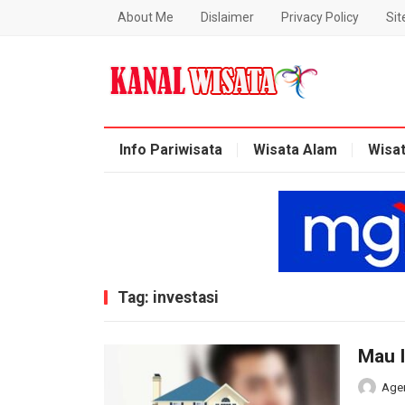
About Me
Dislaimer
Privacy Policy
Si
Blog Kanal Wisata
Info Pariwisata
Wisata Alam
Wisa
Tag:
investasi
Mau I
Age