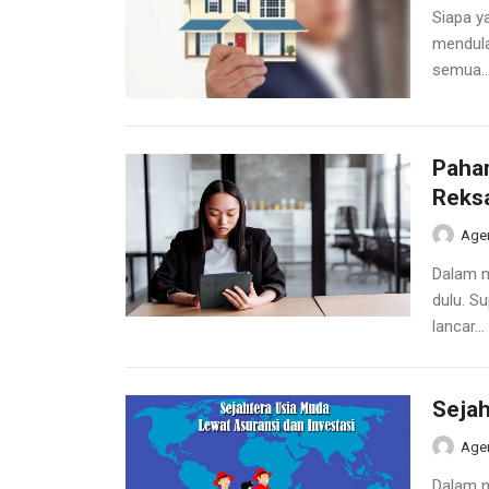
Siapa y
mendula
semua..
Paham
Reks
Age
Dalam m
dulu. S
lancar...
Sejah
Age
Dalam m