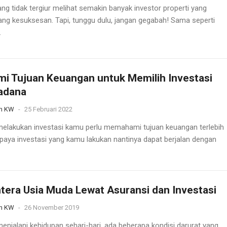
ang tidak tergiur melihat semakin banyak investor properti yang
ng kesuksesan. Tapi, tunggu dulu, jangan gegabah! Sama seperti
.
i Tujuan Keuangan untuk Memilih Investasi
adana
n KW
-
25 Februari 2022
elakukan investasi kamu perlu memahami tujuan keuangan terlebih
upaya investasi yang kamu lakukan nantinya dapat berjalan dengan
tera Usia Muda Lewat Asuransi dan Investasi
n KW
-
26 November 2019
enjalani kehidupan sehari-hari, ada beberapa kondisi darurat yang