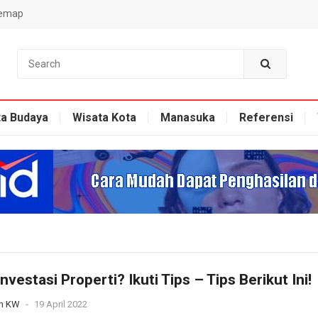
temap
ta Budaya
Wisata Kota
Manasuka
Referensi
nvestasi Properti? Ikuti Tips – Tips Berikut Ini!
n KW
-
19 April 2022