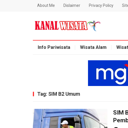
About Me
Dislaimer
Privacy Policy
Si
Blog Kanal Wisata
Info Pariwisata
Wisata Alam
Wisa
Tag:
SIM B2 Umum
SIM 
Pemb