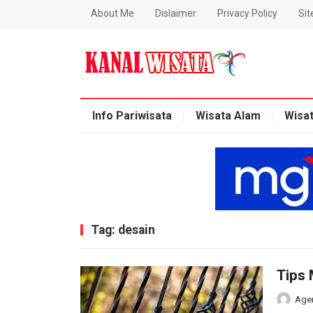
About Me
Dislaimer
Privacy Policy
Si
Blog Kanal Wisata
Info Pariwisata
Wisata Alam
Wisa
Tag:
desain
Tips 
Age