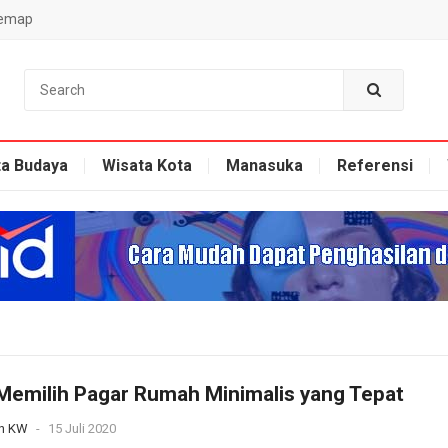
temap
ta Budaya
Wisata Kota
Manasuka
Referensi
Memilih Pagar Rumah Minimalis yang Tepat
n KW
-
15 Juli 2020